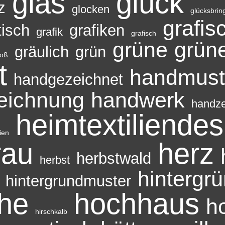
glas
glück
z
glocken
glücksbrin
grafis
tisch
grafiken
grafik
grafisch
grüne
grün
gräulich
grün
roß
t
handmust
handgezeichnet
eichnung
handwerk
handz
heimtextiliendes
ien
rau
herz
herbstwald
herbst
hintergr
hintergrundmuster
che
hochhaus
h
hirschkalb