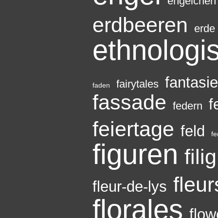
engelchen
erdbeeren
erde
ethnologi
fantasi
fairytales
faden
fassade
f
federn
feiertage
feld
fe
figuren
fili
fleur
fleur-de-lys
florales
flow