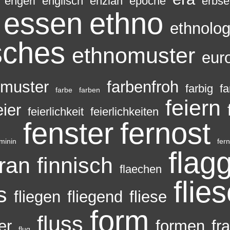
engerl
englisch
enzian
epoche
erbse
essen
ethno
ethnolog
sches
ethnomuster
eur
emuster
farbenfroh
farbig
fa
farbe
farben
feiern
eier
feierlichkeit
feierlichkeiten
fenster
fernost
minin
fern
flag
gran
finnisch
flaechen
flie
s
fliegen
fliegend
fliese
form
fluss
er
formen
fr
flug