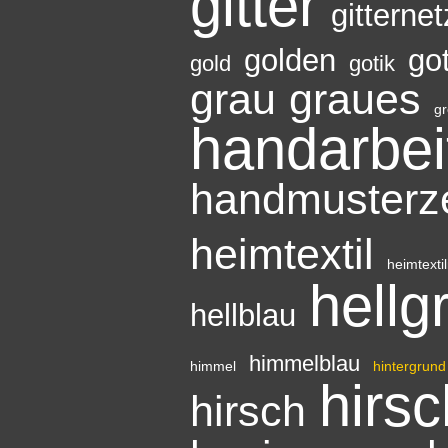
gitter
gitternet
golden
go
gold
gotik
grau
graues
g
handarbei
handmusterz
heimtextil
heimtextil
hellg
hellblau
himmelblau
himmel
hintergrund
hirs
hirsch