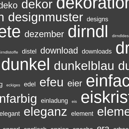
dekoratio
dekor
deko
n
designmuster
designs
ete
dirndl
dezember
dirndldes
d
download
distel
downloads
irndlstoffe
dunkel
dunkelblau
d
einfa
efeu
eier
g
edel
eckiges
eiskris
nfarbig
einladung
eis
eleganz
elem
elegant
element
era