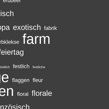
erdbeer
isch
opa
exotisch
fabrik
farm
rbklekse
feiertag
festlich
östlich
festliche
ge
flaggen
fleur
sen
florale
floral
anzösisch