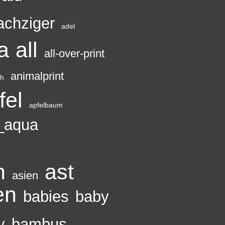
achziger
adel
a
all
all-over-print
animalprint
ch
fel
apfelbaum
_aqua
h
ast
asien
en
babies
baby
y
bambus