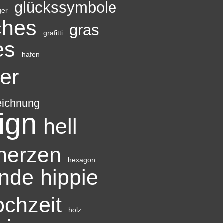
glückssymbole
ger
ches
gras
grafitti
es
hafen
er
eichnung
ign
hell
herzen
hexagon
ünde
hippie
ochzeit
holz