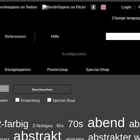
Login
|
Change langua
Referenzen
Hilfe
Konfiguration
Designtapeten
Postershop
Special Shop
Durchsuchen
peten
Postershop
Special Shop
abend
-farbig
70s
ab
2-färbiges
60s
abstrakt
abstrakter 
tract
abstrakte