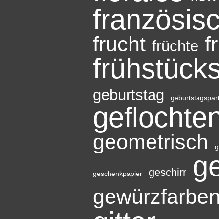
französis
frucht
f
früchte
frühstücks
geburtstag
geburtstagspar
geflochte
geometrisch
g
ge
geschirr
geschenkpapier
gewürzfarbe