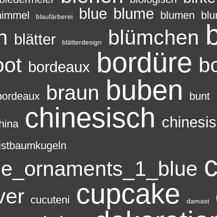
blue
blume
himmel
blumen
bl
blaufärberei
n
blümchen
blätter
blätterdesign
bordüre
oot
b
bordeaux
buben
braun
bordeaux
bunt
chinesisch
chinesi
hina
istbaumkugeln
c
ee_ornaments_1_blue
cupcake
ver
cucuteni
damast