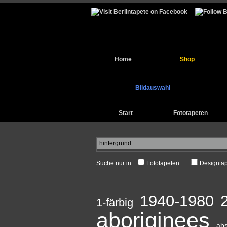
Home
Shop
Bildauswahl
Start
Fototapeten
Suche nur in
Fototapeten
Designta
1940-1980
2
1-färbig
aboriginees
abs