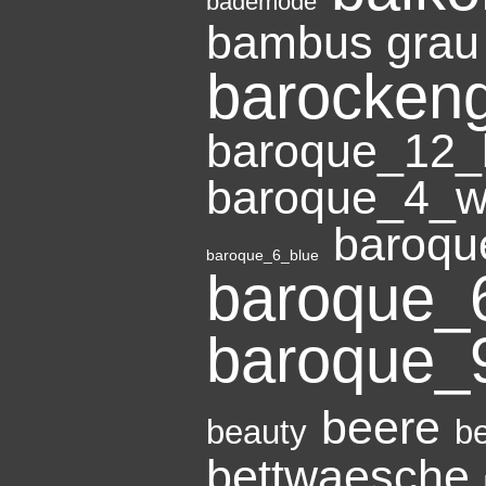
bademode
bambus grau
barockeng
baroque_12_
baroque_4_w
baroqu
baroque_6_blue
baroque_
baroque_
beere
beauty
b
bettwaesche