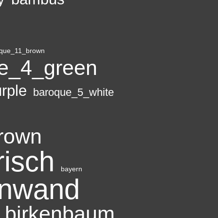
que_11_brown
e_4_green
rple
baroque_5_white
rown
risch
bayern
onwand
birkenbaum