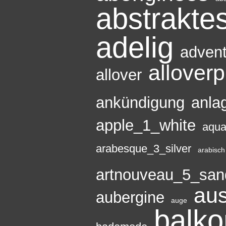
abstrakte
adelig
adven
alloverp
allover
ankündigung
anla
apple_1_white
aqua
arabesque_3_silver
arabisch
artnouveau_5_san
aus
aubergine
auge
balko