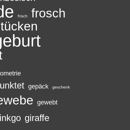
de
frosch
frisch
stücken
geburt
t
ometrie
unktet
gepäck
geschenk
ewebe
gewebt
inkgo
giraffe