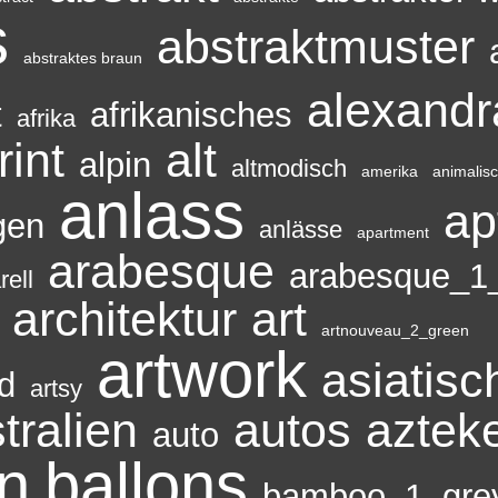
s
abstraktmuster
abstraktes braun
alexandr
t
afrikanisches
afrika
rint
alt
alpin
altmodisch
amerika
animalis
anlass
ap
gen
anlässe
apartment
arabesque
arabesque_1
rell
architektur
art
artnouveau_2_green
artwork
asiatisc
d
artsy
tralien
autos
aztek
auto
n
ballons
bamboo_1_gre