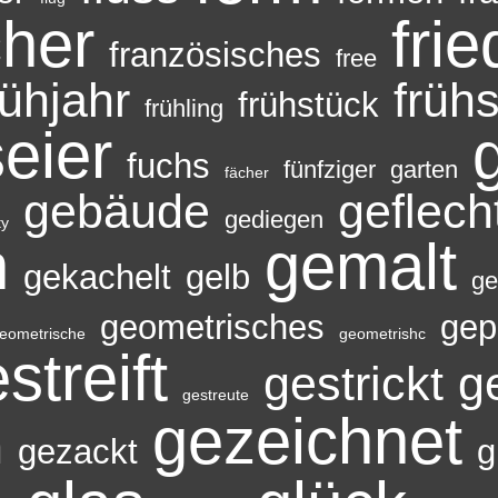
cher
frie
französisches
free
rühjahr
früh
frühstück
frühling
eier
fuchs
fünfziger
garten
fächer
gebäude
geflech
gediegen
ty
n
gemalt
gekachelt
gelb
ge
geometrisches
gep
eometrische
geometrishc
streift
gestrickt
g
gestreute
gezeichnet
n
gezackt
g