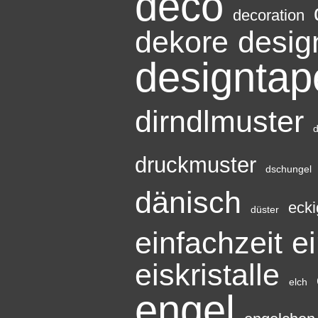
deco
decoration
dekore
desig
designtap
dirndlmuster
d
druckmuster
dschungel
dänisch
ecki
düster
einfachzeit
ei
eiskristalle
elch
engel