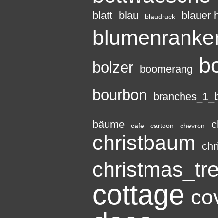
blatt
blau
blauer 
blaudruck
blumenranke
b
bolzer
boomerang
bourbon
branches_1_
bäume
c
cafe
cartoon
chevron
christbaum
chr
christmas_tr
cottage
co