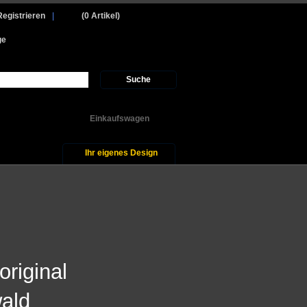
Registrieren
|
(0 Artikel)
ge
Suche
Einkaufswagen
Ihr eigenes Design
original
wald