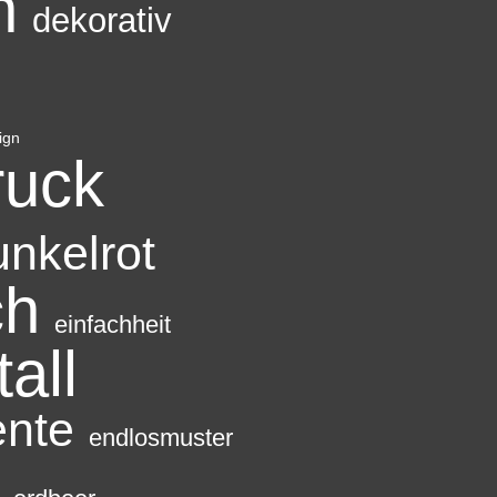
n
dekorativ
ign
ruck
unkelrot
ch
einfachheit
tall
ente
endlosmuster