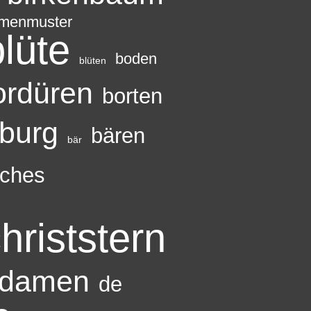
umenmuster
blüte
boden
blüten
ordüren
borten
burg
bären
bär
sches
hriststern
damen
de