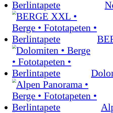
N
BE
Dolo
Al