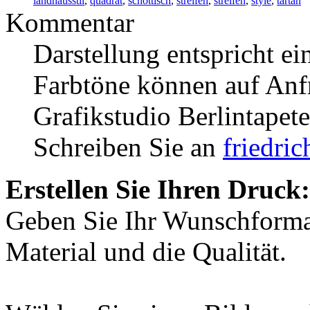
landhausstil
,
quadrat
,
schottisch
,
streifen
,
streifen
,
style
,
tartan
Kommentar
Darstellung entspricht e
Farbtöne können auf Anfr
Grafikstudio Berlintapete
Schreiben Sie an
friedri
Erstellen Sie Ihren Druck:
Geben Sie Ihr Wunschformat
Material und die Qualität.