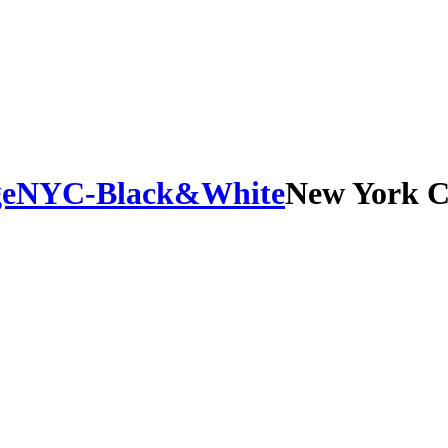
ge
NYC-Black&White
New York Ci