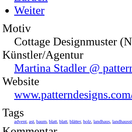
Weiter
Motiv
Cottage Designmuster (Nr
Künstler/Agentur
Martina Stadler @ patte
Website
www.patterndesigns.com/
Tags
advent
,
ast
,
baum
,
blatt
,
blatt
,
blätter
,
holz
,
landhaus
,
landhausst
Kommentar